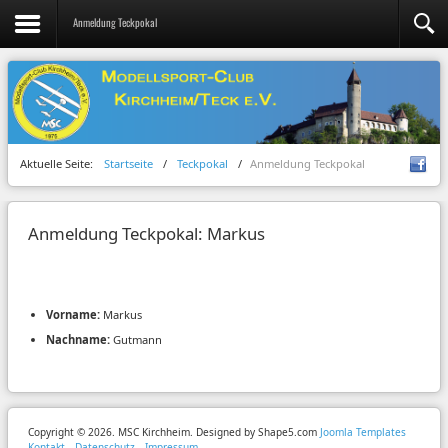
Anmeldung Teckpokal
Aktuelle Seite:
Startseite
/
Teckpokal
/
Anmeldung Teckpokal
Anmeldung Teckpokal: Markus
Vorname:
Markus
Nachname:
Gutmann
Copyright © 2026. MSC Kirchheim. Designed by Shape5.com
Joomla Templates
Kontakt
Datenschutz
Impressum