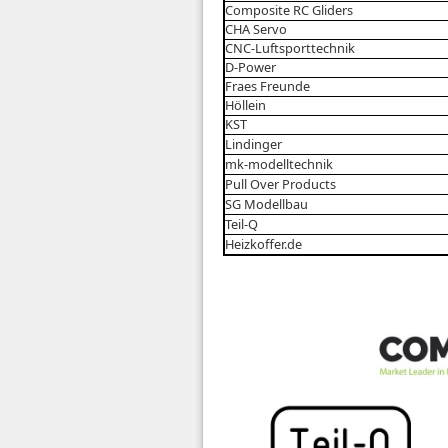
Composite RC Gliders
CHA Servo
CNC-Luftsporttechnik
D-Power
Fraes Freunde
Höllein
KST
Lindinger
mk-modelltechnik
Pull Over Products
SG Modellbau
Teil-Q
Heizkoffer.de