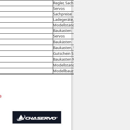
Regler, Sachpreise
Servos
Sachpreise
Ladegeräte, Baukästen
Modellständer, Brillen
Baukasten
Servos
Baukästen
Baukasten, Sachpreise
Gutschein Schutztaschenset
Baukasten Mosquito
Modellständer, Brillen
Modellbauzubehör, Kreuzgurt