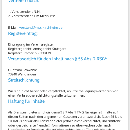
Vertreten durch:
1. Vorsitzender : N.N.
2. Vorsitzender : Tim Medhurst
E-Mail:
vorstand@msc-kirchheim.de
Registereintrag:
Eintragung im Vereinsregister.
Registergericht: Amtsgericht Stuttgart
Registernummer: VR 230179
Verantwortlich für den Inhalt nach § 55 Abs. 2 RStV:
Guntram Schwäble
73240 Wendlingen
Streitschlichtung
Wir sind nicht bereit oder verpflichtet, an Streitbeilegungsverfahren vor
einer Verbraucherschlichtungsstelle teilzunehmen.
Haftung für Inhalte
Als Diensteanbieter sind wir gemäß § 7 Abs.1 TMG für eigene Inhalte auf
diesen Seiten nach den allgemeinen Gesetzen verantwortlich. Nach §§ 8 bis
10 TMG sind wir als Diensteanbieter jedoch nicht verpflichtet, übermittelte
oder gespeicherte fremde Informationen zu überwachen oder nach
Umständen zu forschen, die auf eine rechtswidrige Tätigkeit hinweisen.