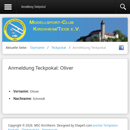
Anmeldung Teckpokal
Aktuelle Seite:
Startseite
/
Teckpokal
/
Anmeldung Teckpokal
Anmeldung Teckpokal: Oliver
Vorname:
Oliver
Nachname:
Schmidt
Copyright © 2026. MSC Kirchheim. Designed by Shape5.com
Joomla Templates
Kontakt
Datenschutz
Impressum