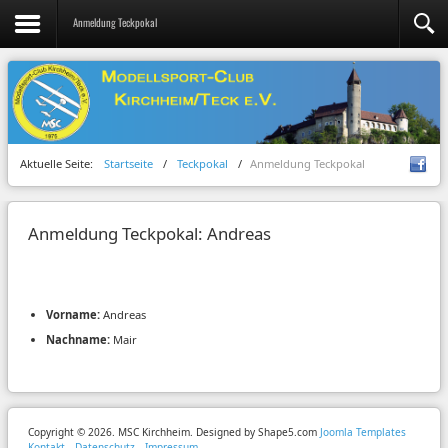
Anmeldung Teckpokal
Aktuelle Seite:
Startseite
/
Teckpokal
/
Anmeldung Teckpokal
Anmeldung Teckpokal: Andreas
Vorname:
Andreas
Nachname:
Mair
Copyright © 2026. MSC Kirchheim. Designed by Shape5.com
Joomla Templates
Kontakt
Datenschutz
Impressum