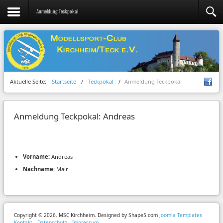
Anmeldung Teckpokal
Aktuelle Seite:
Startseite
/
Teckpokal
/
Anmeldung Teckpokal
Anmeldung Teckpokal: Andreas
Vorname:
Andreas
Nachname:
Mair
Copyright © 2026. MSC Kirchheim. Designed by Shape5.com
Joomla Templates
Kontakt
Datenschutz
Impressum