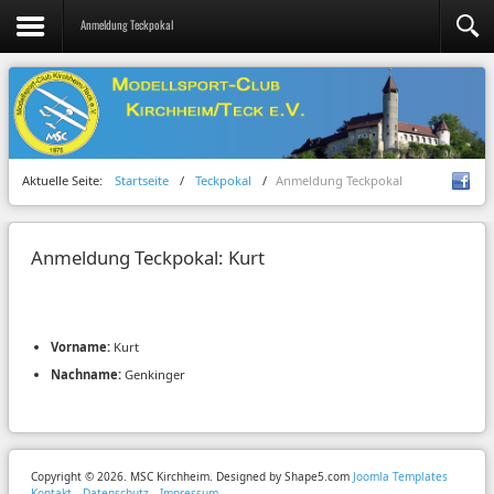
Anmeldung Teckpokal
Aktuelle Seite:
Startseite
/
Teckpokal
/
Anmeldung Teckpokal
Anmeldung Teckpokal: Kurt
Vorname:
Kurt
Nachname:
Genkinger
Copyright © 2026. MSC Kirchheim. Designed by Shape5.com
Joomla Templates
Kontakt
Datenschutz
Impressum