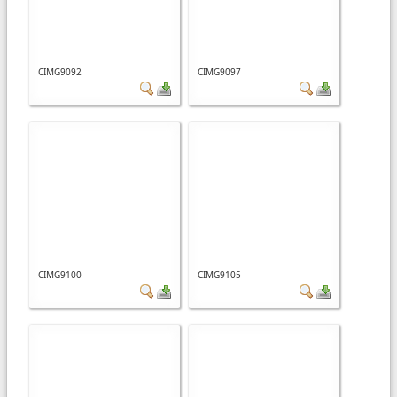
CIMG9092
CIMG9097
CIMG9100
CIMG9105