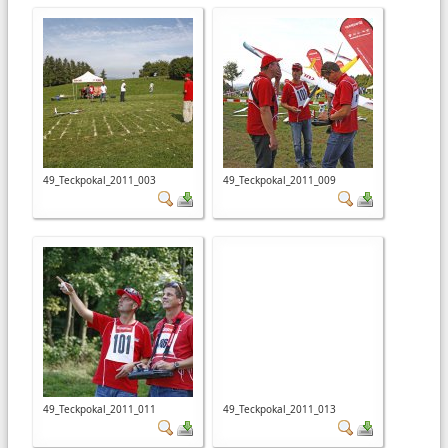
49_Teckpokal_2011_003
49_Teckpokal_2011_009
49_Teckpokal_2011_011
49_Teckpokal_2011_013