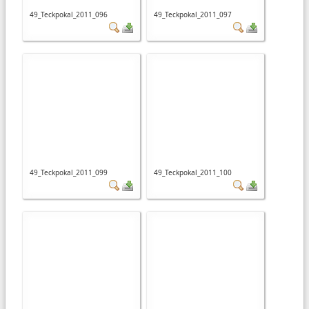
49_Teckpokal_2011_096
49_Teckpokal_2011_097
49_Teckpokal_2011_099
49_Teckpokal_2011_100