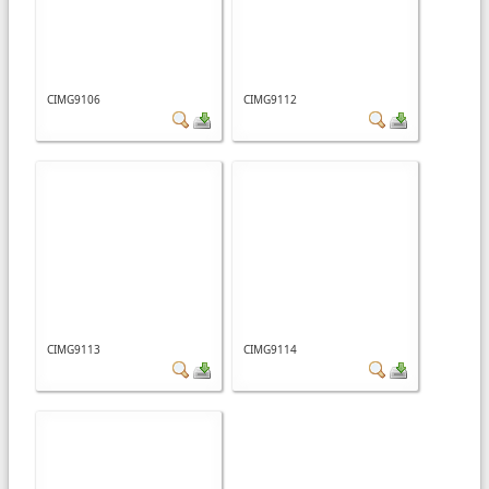
CIMG9106
CIMG9112
CIMG9113
CIMG9114