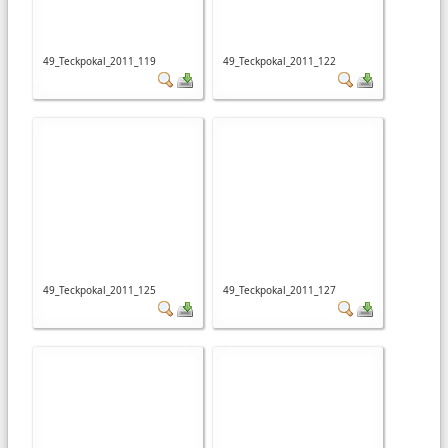
49_Teckpokal_2011_119
49_Teckpokal_2011_122
49_Teckpokal_2011_125
49_Teckpokal_2011_127