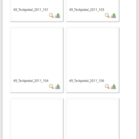
49_Teckpokal_2011_101
49_Teckpokal_2011_103
49_Teckpokal_2011_104
49_Teckpokal_2011_106