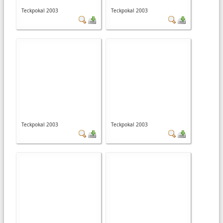
Teckpokal 2003
Teckpokal 2003
Teckpokal 2003
Teckpokal 2003