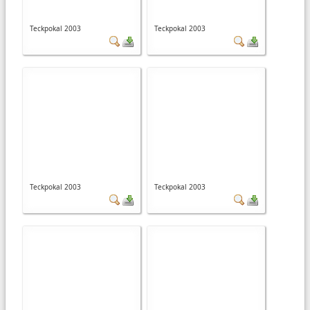
Teckpokal 2003
Teckpokal 2003
Teckpokal 2003
Teckpokal 2003