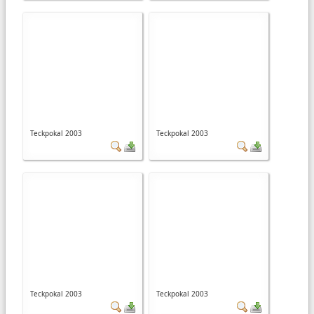
Teckpokal 2003
Teckpokal 2003
Teckpokal 2003
Teckpokal 2003